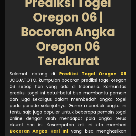
Prediksi Togel
Oregon 06 |
Bocoran Angka
Oregon 06
Terakurat
Selamat datang di
Prediksi Togel Oregon 06
JOGJATOTO, kumpulan bocoran prediksi togel oregon
06 setiap hari yang ada di Indonesia. Komunitas
prediksi togel ini betul-betul bisa membantu pemain
dan juga sekaligus dalam membedah angka togel
pada periode selanjutnya. Game menebak angka ini
tentu saja juga populer untuk beberapa pemain togel
online dengan arah mendapat pola angka terus
akurat hari ini. Kesempatan kali ini kita memberi
Bocoran Angka Hari Ini
yang bisa menghasilkan