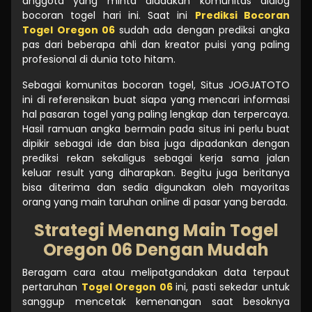
anggota yang minta diadakan komunitas dialog
bocoran togel hari ini. Saat ini
Prediksi Bocoran
Togel Oregon 06
sudah ada dengan prediksi angka
pas dari beberapa ahli dan kreator puisi yang paling
profesional di dunia toto hitam.
Sebagai komunitas bocoran togel, Situs JOGJATOTO
ini di referensikan buat siapa yang mencari informasi
hal pasaran togel yang paling lengkap dan terpercaya.
Hasil ramuan angka bermain pada situs ini perlu buat
dipikir sebagai ide dan bisa juga dipadankan dengan
prediksi rekan sekaligus sebagai kerja sama jalan
keluar result yang diharapkan. Begitu juga beritanya
bisa diterima dan sedia digunakan oleh mayoritas
orang yang main taruhan online di pasar yang berada.
Strategi Menang Main Togel
Oregon 06 Dengan Mudah
Beragam cara atau melipatgandakan data terpaut
pertaruhan
Togel Oregon 06
ini, pasti sekedar untuk
sanggup mencetak kemenangan saat besoknya