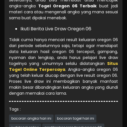
angka-angka
Togel Oregon 06 Terbaik
buat jadi
materi cara atau mengenali angka yang mana sesuai
sama buat dipakai menebak.
Ikuti Berita Live Draw Oregon 06
Tidak cuma hanya mencari result keluaran oregon 06
dari periode sebelumnya saja, tetapi agar mendapat
data keluaran hasil oregon 06 tercepat, gampang,
nyaman dan lengkap, anda harus pelajari live draw
togelnya yang umumnya selalu didatangkan
Situs
Togel Online Terpercaya
. Angka-angka oregon 06
yang telah keluar diucap dengan live result oregon 06.
Proses live draw ini membagikan banyak manfaat
makin besar dibandingkan keluaran angka yang diundi
dengan memakai cara lama.
Tags :
bocoran angka hari ini
bocoran togel hari ini