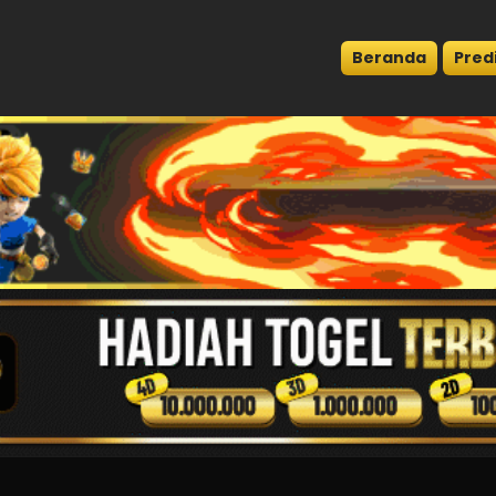
Beranda
Pred