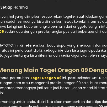
Setiap Harinya
n hal yang diimpikan setiap rekan togeller saat lakukan game
ni dan sudah semuanya bisa dimainkan lewat koneksi internet
nya keinginan bocoran angka bermain dari anggota yang minta
 09
sudah ada dengan prediksi angka pas dari beberapa ahli dan 
JATOTO ini di referensikan buat siapa yang mencari informas
tus ini perlu buat dipikir sebagai ide dan bisa juga dipadanka
itu juga beritanya bisa diterima dan sedia digunakan oleh may
 Menang Main Togel Oregon 09 Den
rpaut pertaruhan
Togel Oregon 09
ini, pasti sekedar untu
ungan cara atau mengenali prediksi oregon 09 saja, buat mera
mpatan menangnya jadi terus jadi besar. Tanpa memiliki strateg
ni
menang untuk anda, di sini kita akan memberikan data tips dan
i yang pantas anda coba pakai agar menang main oregon 09 onli