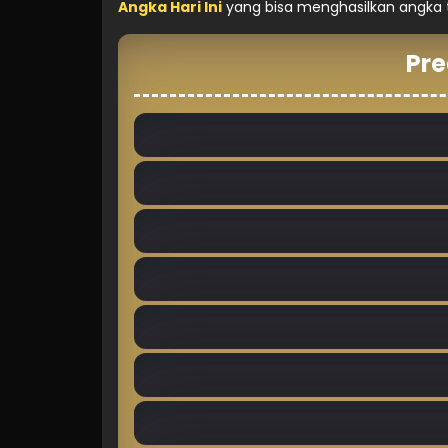
Angka Hari Ini
yang bisa menghasilkan angka te
Pre