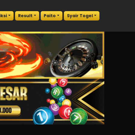
iksi
Result
Paito
Syair Togel