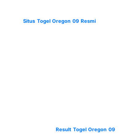
Ini
unya lewat
Situs Togel Oregon 09 Resmi
, anda realitanya
ak cara supaya prediksi itu bisa makin berguna dan memb
nalitis angka yang bocor pada awal. Alasannya, prediksi to
a
9, ada 4 tipe status angka berlainan, yang mana diucap de
regon 09 yang telah bocor pada awal, saat ini kewajiban
di akhir ini bisa jadi faktor alangkah berpengaruhnya ke
perlu dianggap dengan baik dan benar karena bakal me
ya
alam taruhan oregon 09 atau pada taruhan pasaran togel
uat angka terbaik dari
Result Togel Oregon 09
awalannya
angka pas oregon 09 yang sanggup memperbesar kese