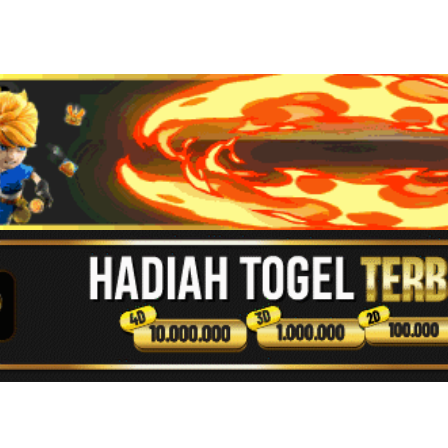
Beranda
P
I TOGEL OREGON 12 – 14 FEBRU