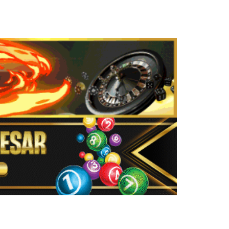
rediksi
Result
Paito
Syair Togel
ARI 2026