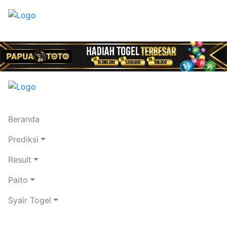
Beranda
Prediksi
Result
Paito
Syair Togel