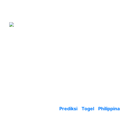
FEBRUARI 2026
Prediksi Togel
Philippina |
Bocoran Angka
Philippina
Terakurat
Selamat datang di
Prediksi Togel Philippina
JOGJATOTO, kumpulan bocoran prediksi togel
Philippina setiap hari yang ada di Indonesia.