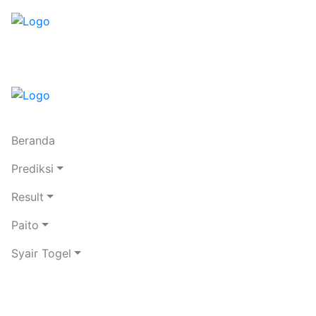
Beranda
Prediksi
Result
Paito
Syair Togel
PREDIKSI TOGEL PHILIPPINA – 22