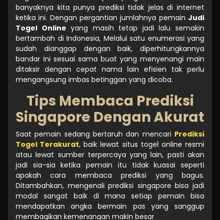
banyaknya kita punya prediksi tidak jelas di internet
ketika ini. Dengan pergantian jumlahnya pemain
Judi
Togel Online
yang masih tetap jadi lalu semakin
bertambah di Indonesia, Melalui satu enumerasi yang
sudah dianggap dengan baik, diperhitungkannya
bandar ini sesuai sama buat yang menyenangi main
ditaksir dengan cepat nama lain efisien tak perlu
mengangsung imbas betinggan yang dicoba.
Tips Membaca Prediksi
Singapore Dengan Akurat
Saat pemain sedang bertaruh dan mencari
Prediksi
Togel Terakurat
, baik lewat situs togel online resmi
atau lewat sumber terpercaya yang lain, pasti akan
jadi sia-sia ketika pemain itu tidak kuasai seperti
apakah cara membaca prediksi yang bagus.
Ditambahkan, mengenali prediksi singapore bisa jadi
modal sangat baik di mana setiap pemain bisa
mendapatkan angka bermain pas yang sanggup
membagikan kemenangan makin besar