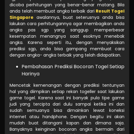
dicoba perhitungan yang benar-benar matang. Bila
anda telah membuat angka terbaik dari
Result Togel
Singapore
awalannya, buat seterusnya anda bisa
lakukan cara perhitungannya agar membagikan anda
angka pas sgp yang sanggup memperbesar
kesempatan menangnya saat esoknya menebak
angka. Karena seperti itu, dengan menyaksikan
prediksi sgp, anda bisa gampang membuat cara
dengan angka- angka terbaik yang telah didapatkan.
Pembahasan Prediksi Bocoran Togel Setiap
Harinya
Mencetak kemenangan dengan prediksi tentunyan
hal yang diimpikan setiap rekan togeller saat lakukan
game togel. Karena saat ini banyak pula tipe game
judi yang tercipta dari dulu sampai ketika ini dan
sudah semuanya bisa dimainkan lewat koneksi
internet atau handphone. Dengan begitu ini akan
mudah buat ditangani kapan dan dimana saja.
Banyaknya keinginan bocoran angka bermain dari