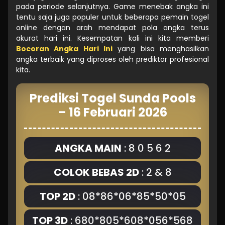
pada periode selanjutnya. Game menebak angka ini
tentu saja juga populer untuk beberapa pemain togel
online dengan arah mendapat pola angka terus
akurat hari ini. Kesempatan kali ini kita memberi
Bocoran Angka Hari Ini
yang bisa menghasilkan
angka terbaik yang diproses oleh prediktor profesional
kita.
Prediksi Togel Sunda Pools
– 16 Februari 2026
ANGKA MAIN
:
8 0 5 6 2
COLOK BEBAS 2D
:
2 & 8
TOP 2D
:
08*86*06*85*50*05
TOP 3D
:
680*805*608*056*568