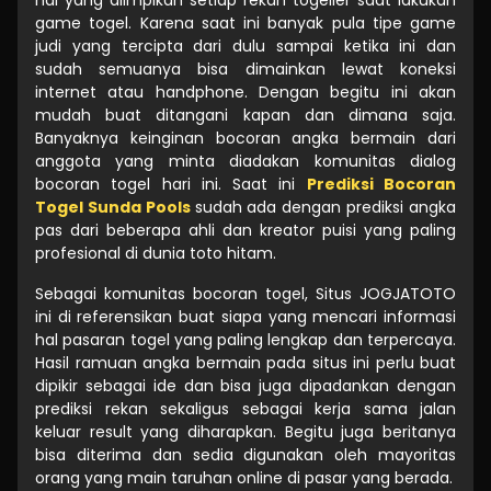
game togel. Karena saat ini banyak pula tipe game
judi yang tercipta dari dulu sampai ketika ini dan
sudah semuanya bisa dimainkan lewat koneksi
internet atau handphone. Dengan begitu ini akan
mudah buat ditangani kapan dan dimana saja.
Banyaknya keinginan bocoran angka bermain dari
anggota yang minta diadakan komunitas dialog
bocoran togel hari ini. Saat ini
Prediksi Bocoran
Togel Sunda Pools
sudah ada dengan prediksi angka
pas dari beberapa ahli dan kreator puisi yang paling
profesional di dunia toto hitam.
Sebagai komunitas bocoran togel, Situs JOGJATOTO
ini di referensikan buat siapa yang mencari informasi
hal pasaran togel yang paling lengkap dan terpercaya.
Hasil ramuan angka bermain pada situs ini perlu buat
dipikir sebagai ide dan bisa juga dipadankan dengan
prediksi rekan sekaligus sebagai kerja sama jalan
keluar result yang diharapkan. Begitu juga beritanya
bisa diterima dan sedia digunakan oleh mayoritas
orang yang main taruhan online di pasar yang berada.