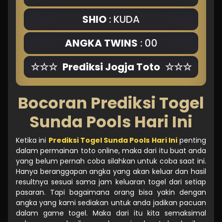
SHIO
:
KUDA
ANGKA TWINS
:
00
☆☆☆
Prediksi Jogja Toto
☆☆☆
Bocoran Prediksi Togel
Sunda Pools Hari Ini
Ketika ini
Prediksi Togel Sunda Pools Hari Ini
penting
dalam permainan toto online, maka dari itu buat anda
yang belum pernah coba silahkan untuk coba saat ini.
Hanya beranggapan angka yang akan keluar dan hasil
resultnya sesuai sama jam keluaran togel dari setiap
pasaran. Tapi bagaimana orang bisa yakin dengan
angka yang kami sediakan untuk anda jadikan pacuan
dalam game togel. Maka dari itu kita semaksimal