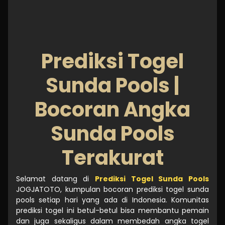
Prediksi Togel
Sunda Pools |
Bocoran Angka
Sunda Pools
Terakurat
Selamat datang di
Prediksi Togel Sunda Pools
JOGJATOTO, kumpulan bocoran prediksi togel sunda
pools setiap hari yang ada di Indonesia. Komunitas
prediksi togel ini betul-betul bisa membantu pemain
dan juga sekaligus dalam membedah angka togel