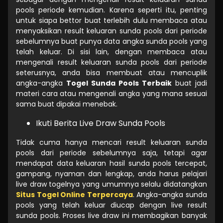
pools periode kemudian. Karena seperti itu, penting
untuk siapa bettor buat terlebih dulu membaca atau
menyaksikan result keluaran sunda pools dari periode
sebelumnya buat punya data angka sunda pools yang
telah keluar. Di sisi lain, dengan membaca atau
mengenali result keluaran sunda pools dari periode
seterusnya, anda bisa membuat atau mencuplik
angka-angka
Togel Sunda Pools Terbaik
buat jadi
materi cara atau mengenali angka yang mana sesuai
sama buat dipakai menebak.
Ikuti Berita Live Draw Sunda Pools
Tidak cuma hanya mencari result keluaran sunda
pools dari periode sebelumnya saja, tetapi agar
mendapat data keluaran hasil sunda pools tercepat,
gampang, nyaman dan lengkap, anda harus pelajari
live draw togelnya yang umumnya selalu didatangkan
Situs Togel Online Terpercaya
. Angka-angka sunda
pools yang telah keluar diucap dengan live result
sunda pools. Proses live draw ini membagikan banyak