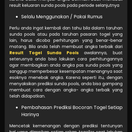
result keluaran sunda pools pada periode selanjutnya
Selalu Menggunakan / Pakai Rumus
Perlu anda ingat kembali dan tahu bila dalam taruhan
sunda pools atau pada taruhan pasaran togel yang
lain, harus dicoba perhitungan yang benar-benar
matang. Bila anda telah membuat angka terbaik dari
Result Togel Sunda Pools
awalannya, buat
seterusnya anda bisa lakukan cara perhitungannya
agar membagikan anda angka pas sunda pools yang
sanggup memperbesar kesempatan menangnya saat
esoknya menebak angka. Karena seperti itu, dengan
menyaksikan prediksi sunda pools, anda bisa gampang
membuat cara dengan angka- angka terbaik yang
telah didapatkan.
Pembahasan Prediksi Bocoran Togel Setiap
Harinya
Mencetak kemenangan dengan prediksi tentunyan
hal yang diimpikan setiap rekan togeller saat lakukan