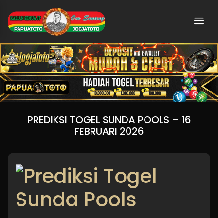
PREDIKSI TOGEL SUNDA POOLS – 16
FEBRUARI 2026