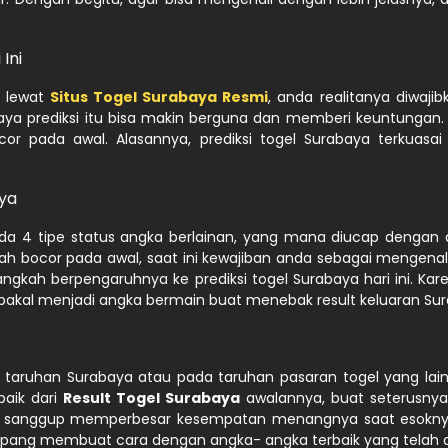
Ini
a lewat
Situs Togel Surabaya Resmi
, anda realitanya diwaj
aya prediksi itu bisa makin berguna dan memberi keuntungan.
cor pada awal. Alasannya, prediksi togel Surabaya terkuasa
ya
da 4 tipe status angka berlainan, yang mana diucap dengan as,
lah bocor pada awal, saat ini kewajiban anda sebagai mengena
r alangkah berpengaruhnya ke prediksi togel Surabaya hari ini.
bakal menjadi angka bermain buat menebak result keluaran Sur
m taruhan Surabaya atau pada taruhan pasaran togel yang lai
aik dari
Result Togel Surabaya
awalannya, buat seterusnya
sanggup memperbesar kesempatan menangnya saat esoknya 
mpang membuat cara dengan angka- angka terbaik yang telah 