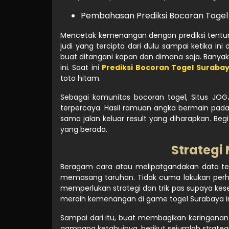
Pembahasan Prediksi Bocoran Togel 
Mencetak kemenangan dengan prediksi tentunya
judi yang tercipta dari dulu sampai ketika i
buat ditangani kapan dan dimana saja. Banyak
ini. Saat ini
Prediksi Bocoran Togel Suraba
toto hitam.
Sebagai komunitas bocoran togel, Situs JOG
terpercaya. Hasil ramuan angka bermain pada si
sama jalan keluar result yang diharapkan. Beg
yang berada.
Strategi
Beragam cara atau melipatgandakan data t
memasang taruhan. Tidak cuma lakukan perhit
memperlukan strategi dan trik pas supaya kese
meraih kemenangan di game togel Surabaya i
Sampai dari itu, buat membagikan keringanan 
gampang ketahuinya, berikut sejumlah strateg