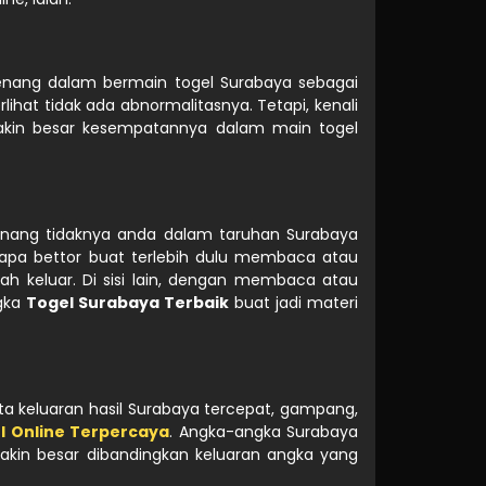
menang dalam bermain togel Surabaya sebagai
erlihat tidak ada abnormalitasnya. Tetapi, kenali
akin besar kesempatannya dalam main togel
enang tidaknya anda dalam taruhan Surabaya
siapa bettor buat terlebih dulu membaca atau
h keluar. Di sisi lain, dengan membaca atau
ngka
Togel Surabaya Terbaik
buat jadi materi
ta keluaran hasil Surabaya tercepat, gampang,
el Online Terpercaya
. Angka-angka Surabaya
makin besar dibandingkan keluaran angka yang