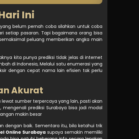
ari Ini
 yang belum pernah coba silahkan untuk coba
ari setiap pasaran. Tapi bagaimana orang bisa
a semaksimal peluang memberikan angka main
a kita punya prediksi tidak jelas di internet
mbah di Indonesia, Melalui satu enumerasi yang
ir dengan cepat nama lain efisien tak perlu
an Akurat
au lewat sumber terpercaya yang lain, pasti akan
, mengenali prediksi Surabaya bisa jadi modal
nangan makin besar
engan baik. Sementara itu, bila ketahui trik
el Online Surabaya
supaya semakin memiliki
nda bisa patuhi beberapa info secara lengkap