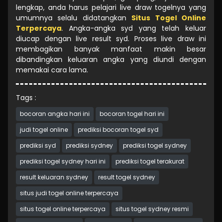
lengkap, anda harus pelajari live draw togelnya yang
umumnya selalu didatangkan
Situs Togel Online
Terpercaya
. Angka-angka syd yang telah keluar
diucap dengan live result syd. Proses live draw ini
membagikan banyak manfaat makin besar
dibandingkan keluaran angka yang diundi dengan
memakai cara lama.
Tags :
bocoran angka hari ini
bocoran togel hari ini
judi togel online
prediksi bocoran togel syd
prediksi syd
prediksi sydney
prediksi togel sydney
prediksi togel sydney hari ini
prediksi togel terakurat
result keluaran sydney
result togel sydney
situs judi togel online terpercaya
situs togel online terpercaya
situs togel sydney resmi