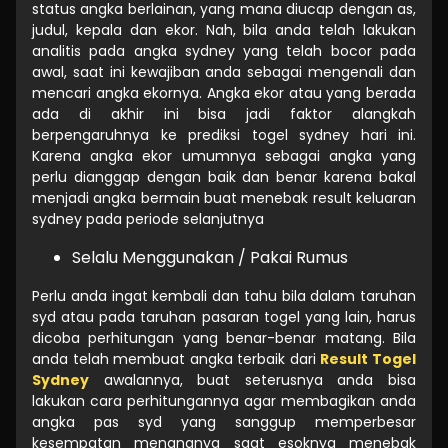
status angka berlainan, yang mana diucap dengan as,
judul, kepala dan ekor. Nah, bila anda telah lakukan
analitis pada angka sydney yang telah bocor pada
awal, saat ini kewajiban anda sebagai mengenali dan
mencari angka ekornya. Angka ekor atau yang berada
ada di akhir ini bisa jadi faktor alangkah
berpengaruhnya ke prediksi togel sydney hari ini.
Karena angka ekor umumnya sebagai angka yang
perlu dianggap dengan baik dan benar karena bakal
menjadi angka bermain buat menebak result keluaran
sydney pada periode selanjutnya
Selalu Menggunakan / Pakai Rumus
Perlu anda ingat kembali dan tahu bila dalam taruhan
syd atau pada taruhan pasaran togel yang lain, harus
dicoba perhitungan yang benar-benar matang. Bila
anda telah membuat angka terbaik dari
Result Togel
Sydney
awalannya, buat seterusnya anda bisa
lakukan cara perhitungannya agar membagikan anda
angka pas syd yang sanggup memperbesar
kesempatan menangnya saat esoknya menebak