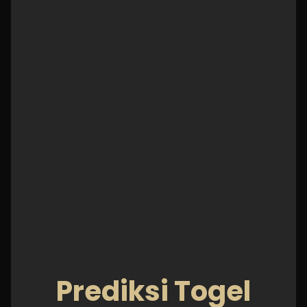
Prediksi Togel