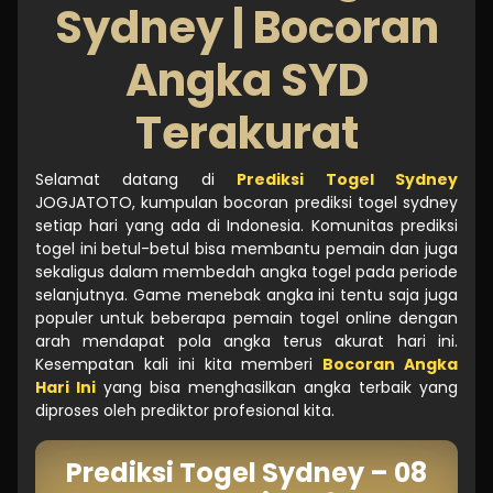
Sydney | Bocoran
Angka SYD
Terakurat
Selamat datang di
Prediksi Togel Sydney
JOGJATOTO, kumpulan bocoran prediksi togel sydney
setiap hari yang ada di Indonesia. Komunitas prediksi
togel ini betul-betul bisa membantu pemain dan juga
sekaligus dalam membedah angka togel pada periode
selanjutnya. Game menebak angka ini tentu saja juga
populer untuk beberapa pemain togel online dengan
arah mendapat pola angka terus akurat hari ini.
Kesempatan kali ini kita memberi
Bocoran Angka
Hari Ini
yang bisa menghasilkan angka terbaik yang
diproses oleh prediktor profesional kita.
Prediksi Togel Sydney – 08