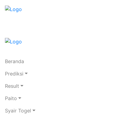
Beranda
Prediksi
Result
Paito
Syair Togel
PREDIKSI TOGEL SYDNEY – 11 FEBRUARI