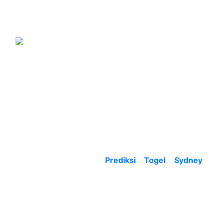
2026
Prediksi Togel
Sydney | Bocoran
Angka SYD
Terakurat
Selamat datang di
Prediksi Togel Sydney
JOGJATOTO, kumpulan bocoran prediksi togel
sydney setiap hari yang ada di Indonesia.
Komunitas prediksi togel ini betul-betul bisa
membantu pemain dan juga sekaligus dalam