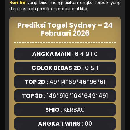
Hari Ini
yang bisa menghasilkan angka terbaik yang
diproses oleh prediktor profesional kita.
Prediksi Togel Sydney – 24
Februari 2026
ANGKA MAIN
:
6 4 9 1 0
COLOK BEBAS 2D
:
0 & 1
TOP 2D
:
49*14*69*46*96*61
TOP 3D
:
146*916*164*649*491
SHIO
:
KERBAU
ANGKA TWINS
:
00