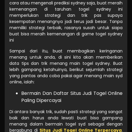
cara atau mengenali prediksi sydney saja, buat meraih
kemenangan di taruhan togel sydney ini
memperlukan strategi dan trik pas supaya
kesempatan menangnya jadi terus jadi besar. Tanpa
memiliki strategi terbaik, rasanya susah untuk siapa
buat bisa meraih kemenangan di game togel sydney
ini
Sampai dari itu, buat membagikan keringanan
menang untuk anda, di sini kita akan memberikan
data tips dan trik menang main togel sydney. Buat
lebih gampang ketahuinya, berikut sejumlah strategi
yang pantas anda coba pakai agar menang main syd
online, ialah:
Bermain Dan Daftar Situs Judi Togel Online
Paling Dipercayai
Di antara banyak trik, sudah pasti strategi yang sangat
baik dan harus anda lewati buat bisa gampang
menang dalam bermain togel syd sebagai dengan
bergabung di
Situs Judi Togel Online Terpercaya
.