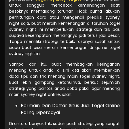
untuk sanggup mencetak kemenangan saat
besoknya memasang taruhan. Tidak cuma lakukan
perhitungan cara atau mengenali prediksi sydney
night saja, buat meraih kemenangan di taruhan togel
sydney night ini memperlukan strategi dan trik pas
supaya kesempatan menangnya jadi terus jadi besar.
Tanpa memiliki strategi terbaik, rasanya susah untuk
siapa buat bisa meraih kemenangan di game togel
sydney night ini
Sampai dari itu, buat membagikan keringanan
menang untuk anda, di sini kita akan memberikan
data tips dan trik menang main togel sydney night.
Buat lebih gampang ketahuinya, berikut sejumlah
strategi yang pantas anda coba pakai agar menang
main sydney night online, ialah:
Bermain Dan Daftar Situs Judi Togel Online
Paling Dipercayai
Di antara banyak trik, sudah pasti strategi yang sangat