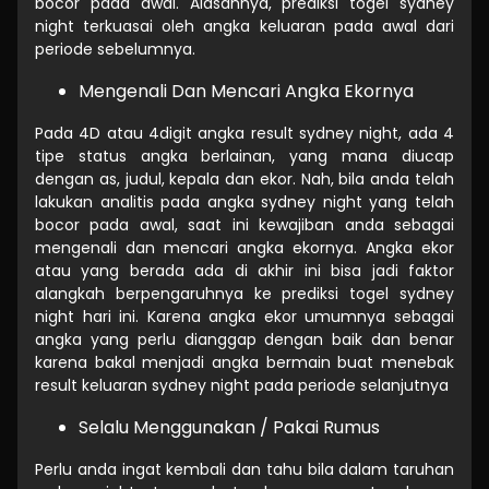
bocor pada awal. Alasannya, prediksi togel sydney
night terkuasai oleh angka keluaran pada awal dari
periode sebelumnya.
Mengenali Dan Mencari Angka Ekornya
Pada 4D atau 4digit angka result sydney night, ada 4
tipe status angka berlainan, yang mana diucap
dengan as, judul, kepala dan ekor. Nah, bila anda telah
lakukan analitis pada angka sydney night yang telah
bocor pada awal, saat ini kewajiban anda sebagai
mengenali dan mencari angka ekornya. Angka ekor
atau yang berada ada di akhir ini bisa jadi faktor
alangkah berpengaruhnya ke prediksi togel sydney
night hari ini. Karena angka ekor umumnya sebagai
angka yang perlu dianggap dengan baik dan benar
karena bakal menjadi angka bermain buat menebak
result keluaran sydney night pada periode selanjutnya
Selalu Menggunakan / Pakai Rumus
Perlu anda ingat kembali dan tahu bila dalam taruhan