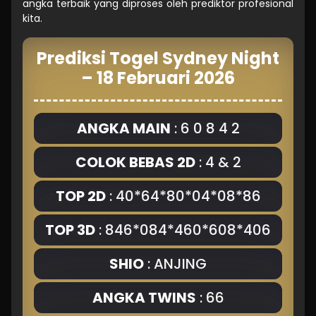
angka terbaik yang diproses oleh prediktor profesional
kita.
Prediksi Togel Sydney Night
– 18 Februari 2026
ANGKA MAIN
:
6 0 8 4 2
COLOK BEBAS 2D
:
4 & 2
TOP 2D
:
40*64*80*04*08*86
TOP 3D
:
846*084*460*608*406
SHIO
:
ANJING
ANGKA TWINS
:
66