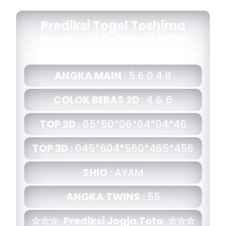
Prediksi Togel Toshima
Pools – 01 Februari 2026
ANGKA MAIN
:
5 6 0 4 8
COLOK BEBAS 2D
:
4 & 6
TOP 2D
:
65*50*06*64*04*46
TOP 3D
:
045*604*560*465*456
SHIO
:
AYAM
ANGKA TWINS
:
55
☆☆☆
Prediksi Jogja Toto
☆☆☆