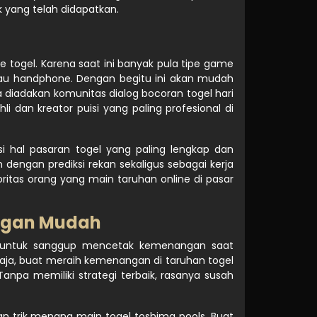
 yang telah didapatkan.
 togel. Karena saat ini banyak pula tipe game
 atau handphone. Dengan begitu ini akan mudah
 diadakan komunitas dialog bocoran togel hari
i dan kreator puisi yang paling profesional di
i hal pasaran togel yang paling lengkap dan
n dengan prediksi rekan sekaligus sebagai kerja
oritas orang yang main taruhan online di pasar
engan Mudah
ar untuk sanggup mencetak kemenangan saat
aja, buat meraih kemenangan di taruhan togel
anpa memiliki strategi terbaik, rasanya susah
an trik menang main togel toshima pools. Buat