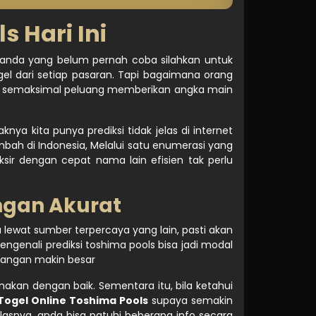
s Hari Ini
 anda yang belum pernah coba silahkan untuk
gel dari setiap pasaran. Tapi bagaimana orang
ita semaksimal peluang memberikan angka main
a kita punya prediksi tidak jelas di internet
mbah di Indonesia, Melalui satu enumerasi yang
ir dengan cepat nama lain efisien tak perlu
ngan Akurat
au lewat sumber terpercaya yang lain, pasti akan
ngenali prediksi toshima pools bisa jadi modal
nangan makin besar
kan dengan baik. Sementara itu, bila ketahui
Togel Online Toshima Pools
supaya semakin
asnya, anda bisa patuhi beberapa info secara