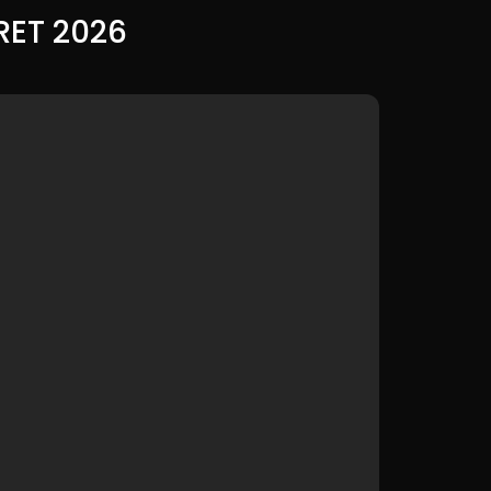
RET 2026