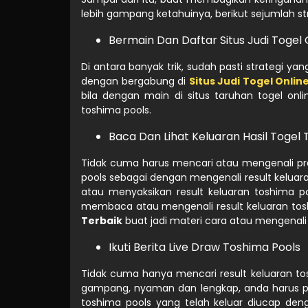
lebih gampang ketahuinya, berikut sejumlah st
Bermain Dan Daftar Situs Judi Togel 
Di antara banyak trik, sudah pasti strategi 
dengan bergabung di
Situs Judi Togel Onli
bila dengan main di situs taruhan togel 
toshima pools.
Baca Dan Lihat Keluaran Hasil Togel
Tidak cuma harus mencari atau mengenali pre
pools sebagai dengan mengenali result keluara
atau menyaksikan result keluaran toshima po
membaca atau mengenali result keluaran tos
Terbaik
buat jadi materi cara atau mengenal
Ikuti Berita Live Draw Toshima Pools
Tidak cuma hanya mencari result keluaran tos
gampang, nyaman dan lengkap, anda harus pe
toshima pools yang telah keluar diucap den