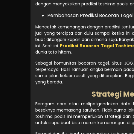
dengan menyaksikan prediksi toshima pools, 
Pembahasan Prediksi Bocoran Togel 
Mencetak kemenangan dengan prediksi tentunya
judi yang tercipta dari dulu sampai ketika i
buat ditangani kapan dan dimana saja. Banyak
ini. Saat ini
Prediksi Bocoran Togel Toshim
dunia toto hitam.
Sebagai komunitas bocoran togel, Situs JOG
terpercaya. Hasil ramuan angka bermain pada si
sama jalan keluar result yang diharapkan. Beg
yang berada.
Strategi M
Beragam cara atau melipatgandakan data 
besoknya memasang taruhan. Tidak cuma lakuk
toshima pools ini memperlukan strategi dan t
untuk siapa buat bisa meraih kemenangan di g
Sampai dari itu, buat membagikan keringanan 