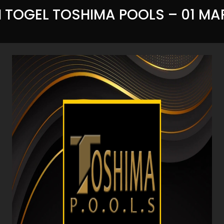
I TOGEL TOSHIMA POOLS – 01 MA