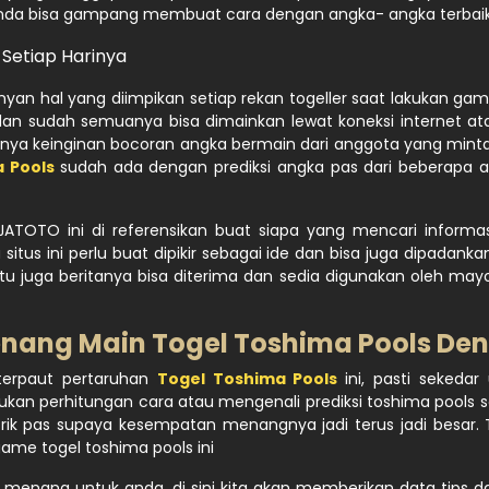
anda bisa gampang membuat cara dengan angka- angka terbaik
Setiap Harinya
n hal yang diimpikan setiap rekan togeller saat lakukan game
ni dan sudah semuanya bisa dimainkan lewat koneksi internet
nya keinginan bocoran angka bermain dari anggota yang minta
a Pools
sudah ada dengan prediksi angka pas dari beberapa ahl
JATOTO ini di referensikan buat siapa yang mencari informas
tus ini perlu buat dipikir sebagai ide dan bisa juga dipadanka
itu juga beritanya bisa diterima dan sedia digunakan oleh may
enang Main Togel Toshima Pools D
terpaut pertaruhan
Togel Toshima Pools
ini, pasti seked
an perhitungan cara atau mengenali prediksi toshima pools s
rik pas supaya kesempatan menangnya jadi terus jadi besar. T
ame togel toshima pools ini
menang untuk anda, di sini kita akan memberikan data tips d