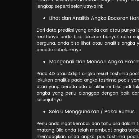
lengkap seperti selanjutnya ini:
Lihat dan Analitis Angka Bocoran Hari 
Dari data prediksi yang anda cari atau punya 
realitanya anda bisa lakukan banyak cara s
berguna, anda bisa lihat atau analitis angka
periode sebelumnya.
Mengenali Dan Mencari Angka Ekorn
Pada 4D atau 4digit angka result toshima pools
lakukan analitis pada angka toshima pools ya
atau yang berada ada di akhir ini bisa jadi 
angka yang perlu dianggap dengan baik dan
selanjutnya
Selalu Menggunakan / Pakai Rumus
Perlu anda ingat kembali dan tahu bila dalam
matang. Bila anda telah membuat angka terba
membagikan anda angka pas toshima pools