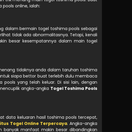
ools online, ialah:
ang dalam bermain togel toshima pools sebagai
erlihat tidak ada abnormalitasnya. Tetapi, kenali
akin besar kesempatannya dalam main togel
e menang tidaknya anda dalam taruhan toshima
 untuk siapa bettor buat terlebih dulu membaca
ools yang telah keluar. Di sisi lain, dengan
 mencuplik angka-angka
Togel Toshima Pools
t data keluaran hasil toshima pools tercepat,
itus Togel Online Terpercaya
. Angka-angka
kan banyak manfaat makin besar dibandingkan