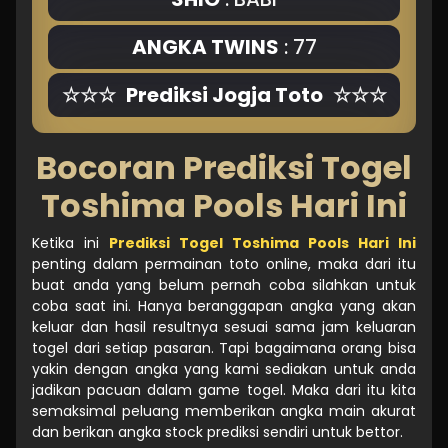
ANGKA TWINS
:
77
☆☆☆
Prediksi Jogja Toto
☆☆☆
Bocoran Prediksi Togel
Toshima Pools Hari Ini
Ketika ini
Prediksi Togel Toshima Pools Hari Ini
penting dalam permainan toto online, maka dari itu
buat anda yang belum pernah coba silahkan untuk
coba saat ini. Hanya beranggapan angka yang akan
keluar dan hasil resultnya sesuai sama jam keluaran
togel dari setiap pasaran. Tapi bagaimana orang bisa
yakin dengan angka yang kami sediakan untuk anda
jadikan pacuan dalam game togel. Maka dari itu kita
semaksimal peluang memberikan angka main akurat
dan berikan angka stock prediksi sendiri untuk bettor.