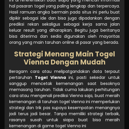
hal pasaran togel yang paling lengkap dan terpercaya.
Hasil ramuan angka bermain pada situs ini perlu buat
dipikir sebagai ide dan bisa juga dipadankan dengan
prediksi rekan sekaligus sebagai kerja sama jalan
keluar result yang diharapkan. Begitu juga beritanya
bisa diterima dan sedia digunakan oleh mayoritas
orang yang main taruhan online di pasar yang berada.
Strategi Menang Main Togel
Vienna Dengan Mudah
Beragam cara atau melipatgandakan data terpaut
pertaruhan
Togel Vienna
ini, pasti sekedar untuk
sanggup mencetak kemenangan saat besoknya
memasang taruhan. Tidak cuma lakukan perhitungan
cara atau mengenali prediksi Vienna saja, buat meraih
kemenangan di taruhan togel Vienna ini memperlukan
strategi dan trik pas supaya kesempatan menangnya
jadi terus jadi besar. Tanpa memiliki strategi terbaik,
rasanya susah untuk siapa buat bisa meraih
kemenangan di game togel Vienna ini