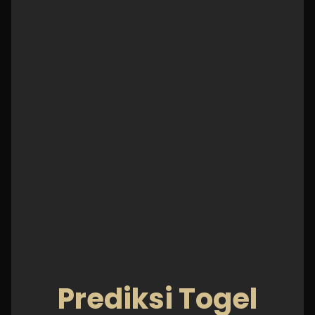
Prediksi Togel