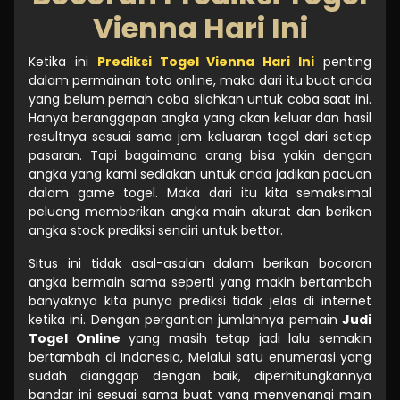
Vienna Hari Ini
Ketika ini
Prediksi Togel Vienna Hari Ini
penting
dalam permainan toto online, maka dari itu buat anda
yang belum pernah coba silahkan untuk coba saat ini.
Hanya beranggapan angka yang akan keluar dan hasil
resultnya sesuai sama jam keluaran togel dari setiap
pasaran. Tapi bagaimana orang bisa yakin dengan
angka yang kami sediakan untuk anda jadikan pacuan
dalam game togel. Maka dari itu kita semaksimal
peluang memberikan angka main akurat dan berikan
angka stock prediksi sendiri untuk bettor.
Situs ini tidak asal-asalan dalam berikan bocoran
angka bermain sama seperti yang makin bertambah
banyaknya kita punya prediksi tidak jelas di internet
ketika ini. Dengan pergantian jumlahnya pemain
Judi
Togel Online
yang masih tetap jadi lalu semakin
bertambah di Indonesia, Melalui satu enumerasi yang
sudah dianggap dengan baik, diperhitungkannya
bandar ini sesuai sama buat yang menyenangi main