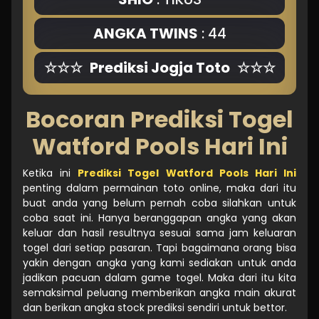
ANGKA TWINS
:
44
☆☆☆
Prediksi Jogja Toto
☆☆☆
Bocoran Prediksi Togel
Watford Pools Hari Ini
Ketika ini
Prediksi Togel Watford Pools Hari Ini
penting dalam permainan toto online, maka dari itu
buat anda yang belum pernah coba silahkan untuk
coba saat ini. Hanya beranggapan angka yang akan
keluar dan hasil resultnya sesuai sama jam keluaran
togel dari setiap pasaran. Tapi bagaimana orang bisa
yakin dengan angka yang kami sediakan untuk anda
jadikan pacuan dalam game togel. Maka dari itu kita
semaksimal peluang memberikan angka main akurat
dan berikan angka stock prediksi sendiri untuk bettor.