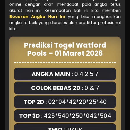
online dengan arah mendapat pola angka terus
akurat hari ini. Kesempatan kali ini kita memberi
Bocoran Angka Hari Ini
yang bisa menghasilkan
angka terbaik yang diproses oleh prediktor profesional
kita.
Prediksi Togel Watford
Pools – 01 Maret 2026
ANGKA MAIN
:
0 4 2 5 7
COLOK BEBAS 2D
:
0 & 7
TOP 2D
:
02*04*42*20*25*40
TOP 3D
:
425*540*250*042*504
SHIO
:
TIKUS