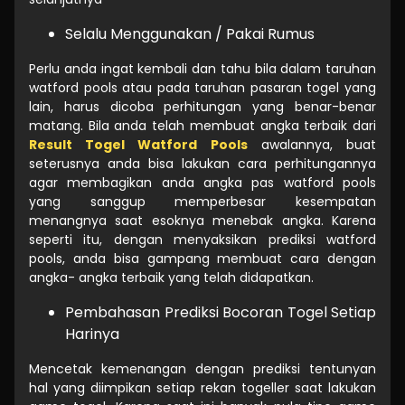
Selalu Menggunakan / Pakai Rumus
Perlu anda ingat kembali dan tahu bila dalam taruhan
watford pools atau pada taruhan pasaran togel yang
lain, harus dicoba perhitungan yang benar-benar
matang. Bila anda telah membuat angka terbaik dari
Result Togel Watford Pools
awalannya, buat
seterusnya anda bisa lakukan cara perhitungannya
agar membagikan anda angka pas watford pools
yang sanggup memperbesar kesempatan
menangnya saat esoknya menebak angka. Karena
seperti itu, dengan menyaksikan prediksi watford
pools, anda bisa gampang membuat cara dengan
angka- angka terbaik yang telah didapatkan.
Pembahasan Prediksi Bocoran Togel Setiap
Harinya
Mencetak kemenangan dengan prediksi tentunyan
hal yang diimpikan setiap rekan togeller saat lakukan