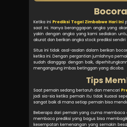
Bocora
Ketika ini
Prediksi Togel Zimbabwe Hari Ini
p
saat ini. Hanya beranggapan angka yang akan 
yakin dengan angka yang kami sediakan unt
akurat dan berikan angka stock prediksi sendiri
Situs ini tidak asal-asalan dalam berikan bo
ketika ini. Dengan pergantian jumlahnya pema
sudah dianggap dengan baik, diperhitungkan
mengangsung imbas betinggan yang dicoba.
Tips Mem
Saat pemain sedang bertaruh dan mencari
Pr
jadi sia-sia ketika pemain itu tidak kuasai 
sangat baik di mana setiap pemain bisa me
Beberapa dari pemain yang cuma membaca atau
membaca prediksi yang bagus bisa membagik
kesempatan kemenangan yang semakin besar. D