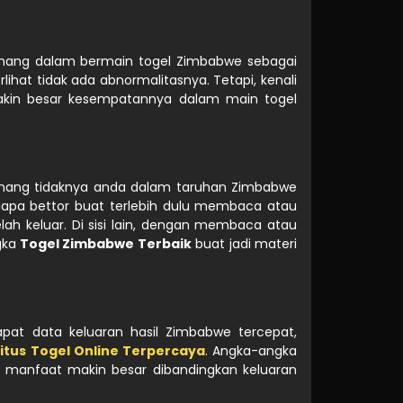
menang dalam bermain togel Zimbabwe sebagai
erlihat tidak ada abnormalitasnya. Tetapi, kenali
akin besar kesempatannya dalam main togel
enang tidaknya anda dalam taruhan Zimbabwe
siapa bettor buat terlebih dulu membaca atau
h keluar. Di sisi lain, dengan membaca atau
gka
Togel Zimbabwe Terbaik
buat jadi materi
pat data keluaran hasil Zimbabwe tercepat,
itus Togel Online Terpercaya
. Angka-angka
k manfaat makin besar dibandingkan keluaran