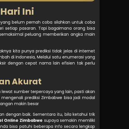
ari Ini
a yang belum pernah coba silahkan untuk coba
ari setiap pasaran. Tapi bagaimana orang bisa
a semaksimal peluang memberikan angka main
a kita punya prediksi tidak jelas di internet
mbah di Indonesia, Melalui satu enumerasi yang
ir dengan cepat nama lain efisien tak perlu
an Akurat
au lewat sumber terpercaya yang lain, pasti akan
, mengenali prediksi Zimbabwe bisa jadi modal
nangan makin besar
engan baik. Sementara itu, bila ketahui trik
el Online Zimbabwe
supaya semakin memiliki
nda bisa patuhi beberapa info secara lengkap