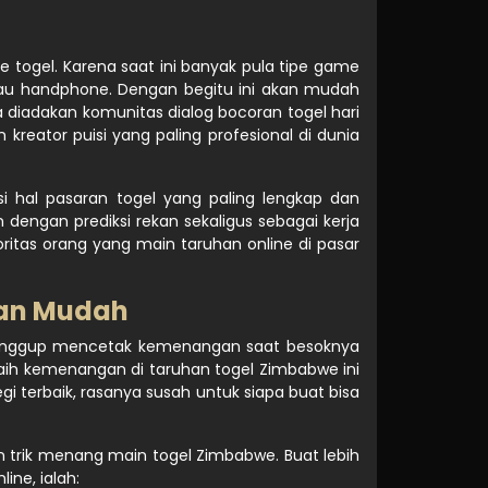
 togel. Karena saat ini banyak pula tipe game
 atau handphone. Dengan begitu ini akan mudah
 diadakan komunitas dialog bocoran togel hari
kreator puisi yang paling profesional di dunia
i hal pasaran togel yang paling lengkap dan
n dengan prediksi rekan sekaligus sebagai kerja
oritas orang yang main taruhan online di pasar
gan Mudah
k sanggup mencetak kemenangan saat besoknya
aih kemenangan di taruhan togel Zimbabwe ini
i terbaik, rasanya susah untuk siapa buat bisa
n trik menang main togel Zimbabwe. Buat lebih
ne, ialah: