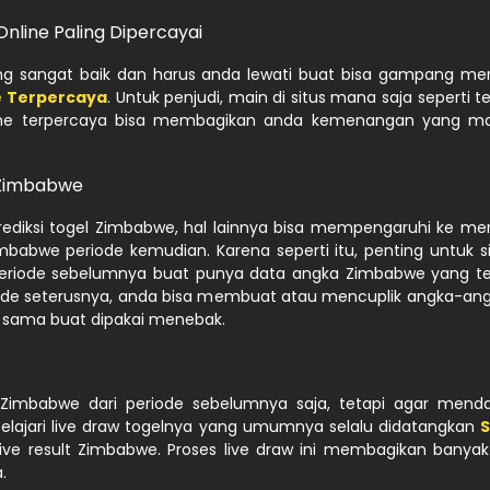
Online Paling Dipercayai
i yang sangat baik dan harus anda lewati buat bisa gampang 
ne Terpercaya
. Untuk penjudi, main di situs mana saja seperti t
online terpercaya bisa membagikan anda kemenangan yang m
l Zimbabwe
rediksi togel Zimbabwe, hal lainnya bisa mempengaruhi ke m
mbabwe periode kemudian. Karena seperti itu, penting untuk 
periode sebelumnya buat punya data angka Zimbabwe yang tela
riode seterusnya, anda bisa membuat atau mencuplik angka-an
 sama buat dipakai menebak.
Zimbabwe dari periode sebelumnya saja, tetapi agar menda
lajari live draw togelnya yang umumnya selalu didatangkan
S
ive result Zimbabwe. Proses live draw ini membagikan banya
.