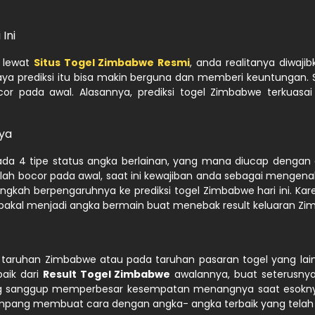
Ini
a lewat
Situs Togel Zimbabwe Resmi
, anda realitanya diwaj
aya prediksi itu bisa makin berguna dan memberi keuntungan.
cor pada awal. Alasannya, prediksi togel Zimbabwe terkuasa
ya
da 4 tipe status angka berlainan, yang mana diucap dengan as,
lah bocor pada awal, saat ini kewajiban anda sebagai mengena
r alangkah berpengaruhnya ke prediksi togel Zimbabwe hari ini.
 bakal menjadi angka bermain buat menebak result keluaran Zi
m taruhan Zimbabwe atau pada taruhan pasaran togel yang lai
aik dari
Result Togel Zimbabwe
awalannya, buat seterusnya
sanggup memperbesar kesempatan menangnya saat esoknya 
ampang membuat cara dengan angka- angka terbaik yang telah 