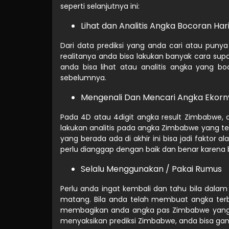
seperti selanjutnya ini:
Lihat dan Analitis Angka Bocoran Hari 
Dari data prediksi yang anda cari atau puny
realitanya anda bisa lakukan banyak cara sup
anda bisa lihat atau analitis angka yang bo
sebelumnya.
Mengenali Dan Mencari Angka Ekorn
Pada 4D atau 4digit angka result Zimbabwe, a
lakukan analitis pada angka Zimbabwe yang te
yang berada ada di akhir ini bisa jadi fakto
perlu dianggap dengan baik dan benar karena
Selalu Menggunakan / Pakai Rumus
Perlu anda ingat kembali dan tahu bila dala
matang. Bila anda telah membuat angka terb
membagikan anda angka pas Zimbabwe yang 
menyaksikan prediksi Zimbabwe, anda bisa g