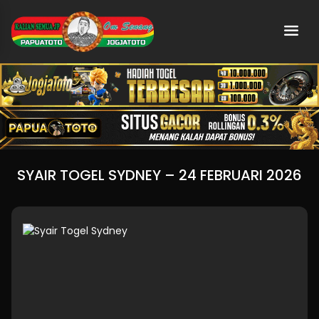
SYAIR TOGEL SYDNEY – 24 FEBRUARI 2026