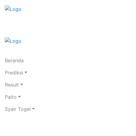
Beranda
Prediksi
Result
Paito
Syair Togel
SYAIR TOGEL SYDNEY – 26 FEBRUARI