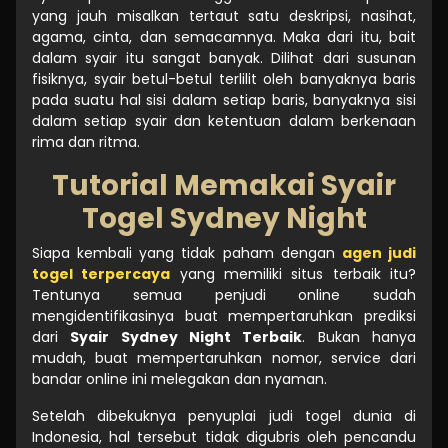
yang jauh misalkan tertaut satu deskripsi, nasihat,
agama, cinta, dan semacamnya. Maka dari itu, bait
dalam syair itu sangat banyak. Dilihat dari susunan
fisiknya, syair betul-betul terlilit oleh banyaknya baris
pada suatu hal sisi dalam setiap baris, banyaknya sisi
dalam setiap syair dan ketentuan dalam berkenaan
rima dan ritma.
Tutorial Memakai Syair
Togel Sydney Night
Siapa kembali yang tidak paham dengan
agen judi
togel terpercaya
yang memiliki situs terbaik itu?
Tentunya semua penjudi online sudah
mengidentifikasinya buat mempertaruhkan prediksi
dari
Syair Sydney Night Terbaik
. Bukan hanya
mudah, buat mempertaruhkan nomor, service dari
bandar online ini melegakan dan nyaman.
Setelah dibekuknya penyuplai judi togel dunia di
Indonesia, hal tersebut tidak digubris oleh pencandu