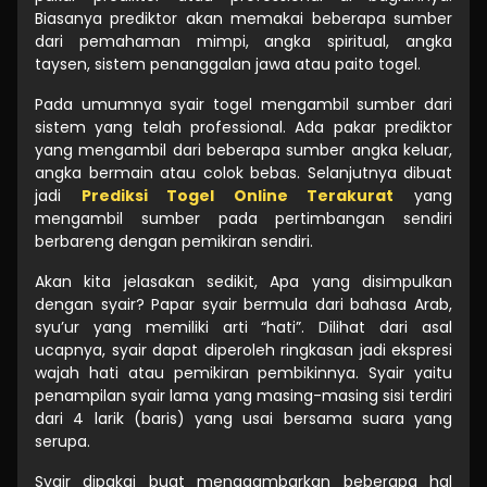
Biasanya prediktor akan memakai beberapa sumber
dari pemahaman mimpi, angka spiritual, angka
taysen, sistem penanggalan jawa atau paito togel.
Pada umumnya syair togel mengambil sumber dari
sistem yang telah professional. Ada pakar prediktor
yang mengambil dari beberapa sumber angka keluar,
angka bermain atau colok bebas. Selanjutnya dibuat
jadi
Prediksi Togel Online Terakurat
yang
mengambil sumber pada pertimbangan sendiri
berbareng dengan pemikiran sendiri.
Akan kita jelasakan sedikit, Apa yang disimpulkan
dengan syair? Papar syair bermula dari bahasa Arab,
syu’ur yang memiliki arti “hati”. Dilihat dari asal
ucapnya, syair dapat diperoleh ringkasan jadi ekspresi
wajah hati atau pemikiran pembikinnya. Syair yaitu
penampilan syair lama yang masing-masing sisi terdiri
dari 4 larik (baris) yang usai bersama suara yang
serupa.
Syair dipakai buat menggambarkan beberapa hal