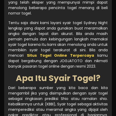
yang telah eksper yang mempunyai mimpi dapat
menolong beberapa pencinta togel menang di beli
nomor togel.
Tentu saja disini kami layani syair togel Sydney Night
lengkap yang dapat anda gunakan buat meramalkan
angka dengan tepat dan akurat. Bila anda masih
pemain pemula dan kebingungan langkah memakai
syair togel karena itu kami akan menolong anda untuk
membikin syair togel terakurat di sini. Bila anda
mencari
Situs Togel Online Terpercaya
kamu
dapat bergabung dengan JOGJATOTO dan nikmati
banyak pasaran togel online dengan resmi 2023.
Apa Itu Syair Togel?
Dari beberapa sumber yang kita baca dan kita
mengambil jika yang disimpulkan dengan syair togel
sebagai ringkasan prediksi Shio atau ramalan shio.
Kebalikannya untuk (KBBI), Syair togel sebagai aktivitas
memperediksi atau meramal angka yang dijajal oleh
pakar prediktor atau professional di bagiannya.