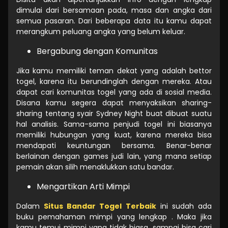
dimulai dari bersamaan pada, masa dan angka dari
semua pasaran. Dari beberapa data itu kamu dapat
merangkum peluang angka yang belum keluar.
Bergabung dengan Komunitas
Jika kamu memiliki teman dekat yang adalah bettor
togel, karena itu berundinglah dengan mereka. Atau
dapat cari komunitas togel yang ada di sosial media.
Disana kamu segera dapat menyaksikan sharing-
sharing tentang syair Sydney Night buat dibuat suatu
hal analisis. Sama-sama penjudi togel ini biasanya
memiliki hubungan yang kuat, karena mereka bisa
mendapati keuntungan bersama. Benar-benar
berlainan dengan games judi lain, yang mana setiap
pemain akan silih menaklukkan satu bandar.
Mengartikan Arti Mimpi
Dalam
Situs Bandar Togel Terbaik
ini sudah ada
buku pemahaman mimpi yang lengkap . Maka jika
kamu temui mimpi yang tidak biasa, sampai bisa cari