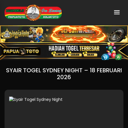
SYAIR TOGEL SYDNEY NIGHT – 18 FEBRUARI
2026