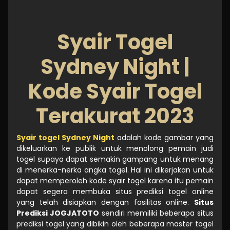
Syair Togel
Sydney Night |
Kode Syair Togel
Terakurat 2023
Syair togel Sydney Night
adalah kode gambar yang
dikeluarkan ke publik untuk menolong pemain judi
togel supaya dapat semakin gampang untuk menang
di menerka-nerka angka togel. Hal ini dikerjakan untuk
dapat memperoleh kode syair togel karena itu pemain
dapat segera membuka situs prediksi togel online
yang telah disiapkan dengan fasilitas online.
Situs
Prediksi JOGJATOTO
sendiri memiliki beberapa situs
prediksi togel yang dibikin oleh beberapa master togel