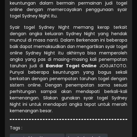
keuntungan dalam bermain permainan judi togel
online dengan memercayakan penggunaan syair
togel Sydney Night itu.
Syair togel Sydney Night memang kerap terkait
dengan angka keluaran Sydney Night yang hendak
muncul di masa nanti. Dalam Berkenaan ini beberapa
baik dapat memaksudkan dan mengartikan syair togel
online Sydney Night itu akhirnya bisa memperoleh
angka yang pas di masing-masing kali penempatan
taruhan judi di
Bandar Togel Online
JOGJATOTO.
Punyai beberapa keuntungan yang bagus sekali
berkaitan dengan penempatan taruhan togel dengan
sistem online. Dengan penempatan sama sesuai
perhitungan sampai akan mendapati berkali-kali
kemenangan. Silakan gunakan syair togel Sydney
Night ini untuk mendapati angka tepat untuk meraih
kemenangan besar.
Tags :